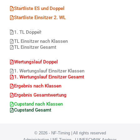
Startlisten
Startliste ES und Doppel
Startliste Einsitzer 2. WL
Trainingsläufe
1. TL Doppel
TL Einsitzer nach Klassen
TL Einsitzer Gesamt
Wertungsläufe
Wertungslauf Doppel
1. Wertungslauf Einsitzer Klassen
1. Wertungslauf Einsitzer Gesamt
Ergebnis nach Klassen
Ergebnis Gesamtwertung
Cupstand nach Klassen
Cupstand Gesamt
© 2026 - NF-Timing | All rights reserved
Administration | NF-Timing - LUNESCHNIK Andreas