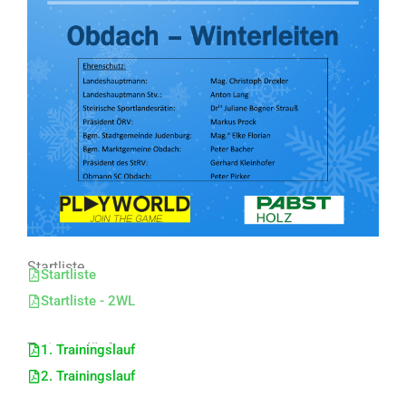
Startliste
Startliste
Startliste - 2WL
Trainingsläufe
1. Trainingslauf
2. Trainingslauf