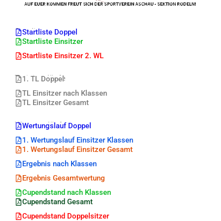
Startlisten
Startliste Doppel
Startliste Einsitzer
Startliste Einsitzer 2. WL
Trainingsläufe
1. TL Doppel
TL Einsitzer nach Klassen
TL Einsitzer Gesamt
Wertungsläufe
Wertungslauf Doppel
1. Wertungslauf Einsitzer Klassen
1. Wertungslauf Einsitzer Gesamt
Ergebnis nach Klassen
Ergebnis Gesamtwertung
Cupendstand nach Klassen
Cupendstand Gesamt
Cupendstand Doppelsitzer