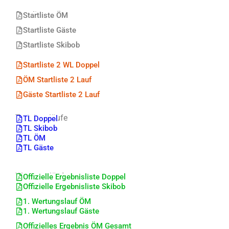
Startliste
Startliste ÖM
Startliste Gäste
Startliste Skibob
Startliste 2 WL Doppel
ÖM Startliste 2 Lauf
Gäste Startliste 2 Lauf
Trainingsläufe
TL Doppel
TL Skibob
TL ÖM
TL Gäste
Wertungsläufe
Offizielle Ergebnisliste Doppel
Offizielle Ergebnisliste Skibob
1. Wertungslauf ÖM
1. Wertungslauf Gäste
Offizielles Ergebnis ÖM Gesamt