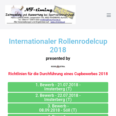
Internationaler Rollenrodelcup
2018
presented by
Richtlinien für die Durchführung eines Cupbewerbes 2018
1. Bewerb - 21.07.2018 -
Imsterberg (T)
2. Bewerb - 22.07.2018 -
Imsterberg (T)
3. Bewerb -
08.09.2018 - Söll (T)